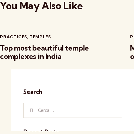
You May Also Like
PRACTICES
,
TEMPLES
P
Top most beautiful temple
M
complexes in India
o
Search
Recent Posts